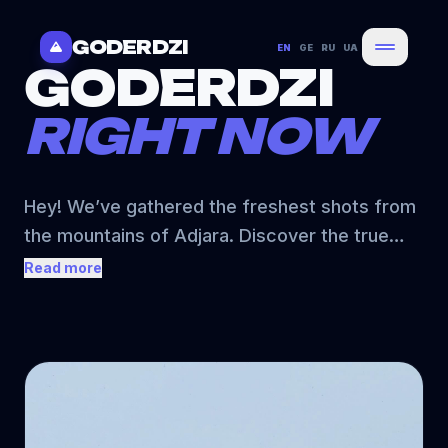
GODERDZI
EN
GE
RU
UA
GODERDZI
RIGHT NOW
Hey! We’ve gathered the freshest shots from
the mountains of Adjara. Discover the true
atmosphere, snowfall reports, and the vibes
Read more
on the slopes. Goderdzi is the snowiest resort
in Georgia, where every day tells a new story
in the powder.