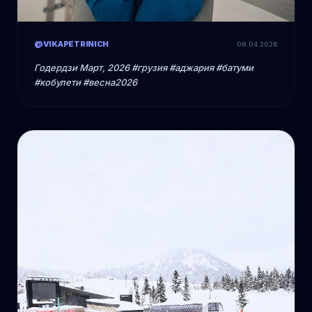
@VIKAPETRINICH
06.04.2026
Годердзи Март, 2026 #грузия #аджария #батуми
#кобулети #весна2026