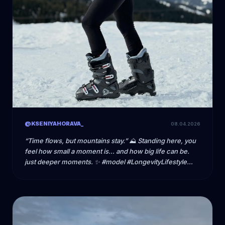
@KSENIYAHORAVA_
08.04.2026
“Time flows, but mountains stay.” ⛰️ Standing here, you
feel how small a moment is… and how big life can be.
just deeper moments. ✨ #model #LongevityLifestyle
#BiohackingLife #SlowLiving #longevity