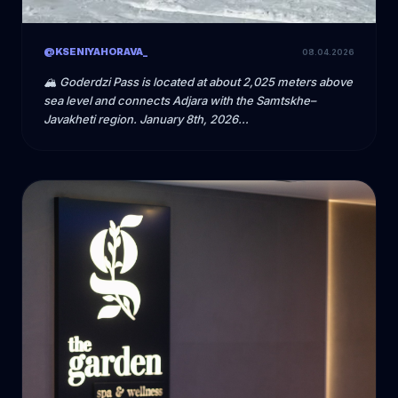
@KSENIYAHORAVA_
08.04.2026
🏔️ Goderdzi Pass is located at about 2,025 meters above
sea level and connects Adjara with the Samtskhe–
Javakheti region. January 8th, 2026
#GoderdziMountains #GeorgiaNature #MountainEscape
#TravelGeorgia #WildNature