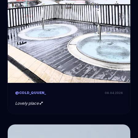
@COLD_QUUEN_
06.04.2026
Lovely place💕