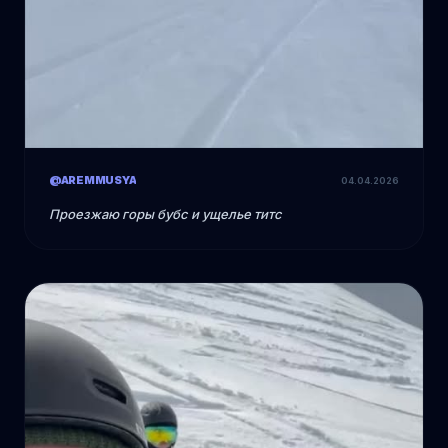
@AREMMUSYA
04.04.2026
Проезжаю горы бубс и ущелье титс