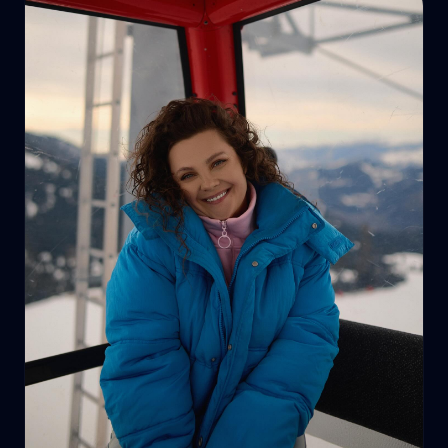
და ორთქლის საუნებს, ბავშვთა გასართობ სივრცეს. ⠀
info@ambassadori.com
595 014 866 __________________
✨ Get of our special 2+1 offer until the end of April - book
2 nights and enjoy the 3rd night as a gift 🎁 ⠀ Escape to
the mountains and experience pure relaxation at
Goderdzi Resort, nestled in the breathtaking nature of
highland Adjara. ⠀ The room rate includes:
Accommodation for 2 guests in a Premier category
room, delicious breakfast, access to 2 indoor swimming
pools, outdoor hot tubs, dry and steam saunas, kids’
entertainment area. ⠀ For reservations and more
information:
info@ambassadori.com
; +995 595014866