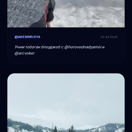
@AREMMUSYA
02.04.2026
Учим тобоган блоуджоб с @horovodnadyamoi и
@arcvoker