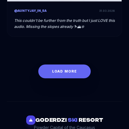
@AUNTYJAY_IN_SA
31.03.2026
This couldn't be further from the truth but I just LOVE this
audio. Missing the slopes already ⛷️🏔❄️
LOAD MORE
GODERDZI
SKI
RESORT
Powder Capital of the Caucasus