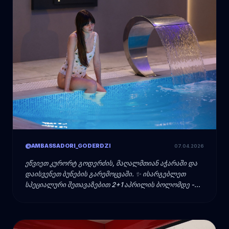
@AMBASSADORI_GODERDZI
07.04.2026
ეწვიეთ კურორტ გოდერძის, მაღალმთიან აჭარაში და
დაისვენეთ ბუნების გარემოცვაში. ✨ ისარგებლეთ
სპეციალური შეთავაზებით 2+1 აპრილის ბოლომდე -
დაჯავშნეთ ორი ღამე და მიიღეთ მესამე საჩუქრად 🎁 ⠀
ნომრის ღირებულება მოიცავს: 2 სტუმრის განთავსებას
პრემიერ კატეგორიის ნომერში, უგემრიელეს საუზმეს, 2
დახურულ საცურაო აუზს, ცხელ გარე ჯაკუზებს, მშრალ