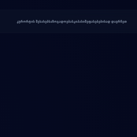
ᲙᲣᲠᲝᲠᲢᲘᲡ ᲨᲔᲡᲐᲮᲔᲑ
ᲡᲐᲖᲝᲒᲐᲓᲝᲔᲑᲐ
ᲡᲙᲘᲞᲐᲡᲘ
ᲨᲔᲤᲐᲡᲔᲑᲔᲑᲘ
ᲡᲐᲓ ᲓᲐᲕᲠᲩᲔᲗ