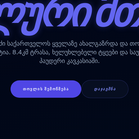
ᲚᲣᲠᲘ ᲛᲗ
ი საქართველოს ყველაზე ახალგაზრდა და თ
ია. 8.4კმ ტრასა, ხელუხლებელი ტყეები და სა
პაუდერი კავკასიაში.
ᲗᲝᲕᲚᲘᲡ ᲨᲔᲛᲝᲬᲛᲔᲑᲐ
ᲓᲐᲯᲐᲕᲨᲜᲐ