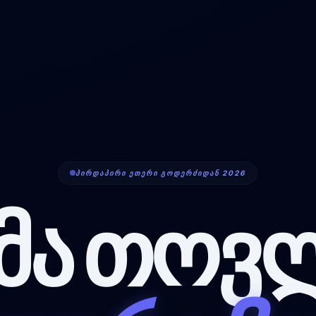
ᲞᲘᲠᲓᲐᲞᲘᲠᲘ ᲔᲗᲔᲠᲘ ᲒᲝᲓᲔᲠᲫᲘᲓᲐᲜ 2026
ᲛᲐ ᲗᲝᲕᲚ