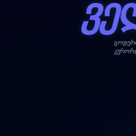
ᲕᲔ
გოდერძ
კურორტ